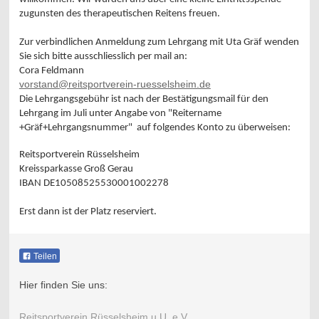
zugunsten des therapeutischen Reitens freuen.
Zur verbindlichen Anmeldung zum Lehrgang mit Uta Gräf wenden
Sie sich bitte ausschliesslich per mail an:
Cora Feldmann
vorstand@reitsportverein-ruesselsheim.de
Die Lehrgangsgebühr ist nach der Bestätigungsmail für den
Lehrgang im Juli unter Angabe von "Reitername
+Gräf+Lehrgangsnummer" auf folgendes Konto zu überweisen:
Reitsportverein Rüsselsheim
Kreissparkasse Groß Gerau
IBAN DE10508525530001002278
Erst dann ist der Platz reserviert.
Teilen
Hier finden Sie uns:
Reitsportverein Rüsselsheim u.U. e.V.