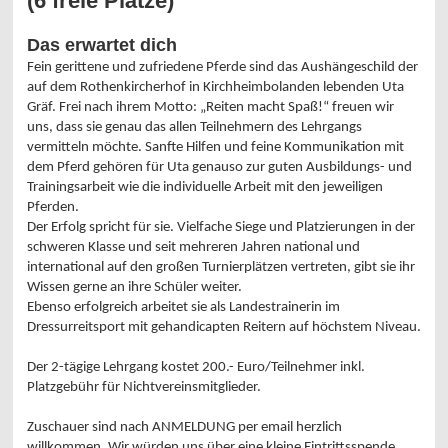
(6 freie Plätze)
Das erwartet dich
Fein gerittene und zufriedene Pferde sind das Aushängeschild der
auf dem Rothenkircherhof in Kirchheimbolanden lebenden Uta
Gräf. Frei nach ihrem Motto: „Reiten macht Spaß!“ freuen wir
uns, dass sie genau das allen Teilnehmern des Lehrgangs
vermitteln möchte. Sanfte Hilfen und feine Kommunikation mit
dem Pferd gehören für Uta genauso zur guten Ausbildungs- und
Trainingsarbeit wie die individuelle Arbeit mit den jeweiligen
Pferden.
Der Erfolg spricht für sie. Vielfache Siege und Platzierungen in der
schweren Klasse und seit mehreren Jahren national und
international auf den großen Turnierplätzen vertreten, gibt sie ihr
Wissen gerne an ihre Schüler weiter.
Ebenso erfolgreich arbeitet sie als Landestrainerin im
Dressurreitsport mit gehandicapten Reitern auf höchstem Niveau.
Der 2-tägige Lehrgang kostet 200.- Euro/Teilnehmer inkl.
Platzgebühr für Nichtvereinsmitglieder.
Zuschauer sind nach ANMELDUNG per email herzlich
willkommen. Wir würden uns über eine kleine Eintrittsspende